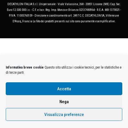
DECATHLON ITALIA S.r.l. Unipersonale - Viale Valassina, 268 - 20851 Lissone (MB) Cap. Soc.
Euro 12.500.000 i.v. - C.F. e Iscr. Reg. Imp. Monza e Brianza 02137480964 - R.E.A. MB-1370021 -
P.IVA. 11005760159 - Direzione e coordinamento art. 2497 C.C. DECATHLON SA, Villeneuve
D'Ascq, Francia Le foto dei prodotti presenti sul sito sono puramente esemplificative.
Informativa breve cookie
Questo sito utilizza i cookie tecnici, per le statistiche e
di terze parti.
Accetta
Nega
Visualizza preferenze