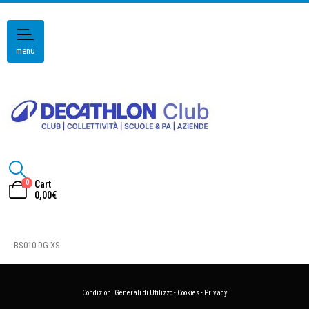
menu
0
Cart
0,00
€
BS010-DG-XS
Condizioni Generali di Utilizzo
-
Cookies
-
Privacy