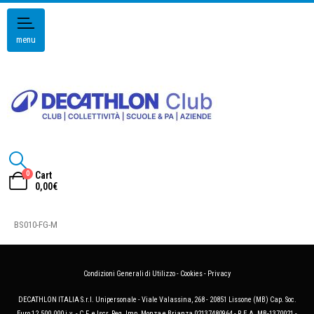
menu
0
Cart
0,00
€
BS010-FG-M
Condizioni Generali di Utilizzo
-
Cookies
-
Privacy
DECATHLON ITALIA S.r.l. Unipersonale - Viale Valassina, 268 - 20851 Lissone (MB) Cap. Soc.
Euro 12.500.000 i.v. - C.F. e Iscr. Reg. Imp. Monza e Brianza 02137480964 - R.E.A. MB-1370021 -