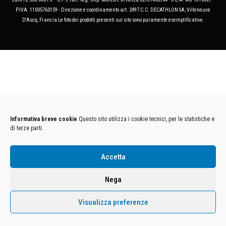
P.IVA. 11005760159 - Direzione e coordinamento art. 2497 C.C. DECATHLON SA, Villeneuve
D'Ascq, Francia Le foto dei prodotti presenti sul sito sono puramente esemplificative.
Informativa breve cookie
Questo sito utilizza i cookie tecnici, per le statistiche e
di terze parti.
Accetta
Nega
Visualizza preferenze