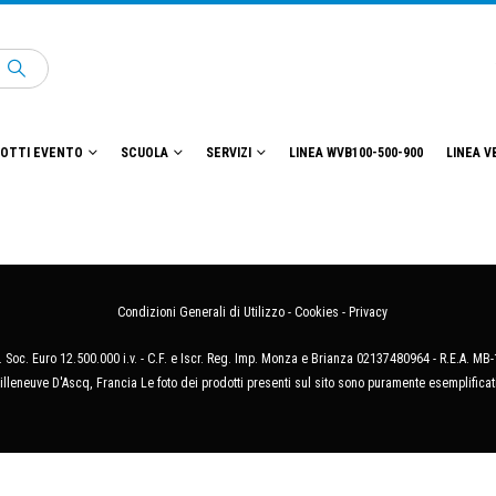
OTTI EVENTO
SCUOLA
SERVIZI
LINEA WVB100-500-900
LINEA V
Condizioni Generali di Utilizzo
-
Cookies
-
Privacy
 Soc. Euro 12.500.000 i.v. - C.F. e Iscr. Reg. Imp. Monza e Brianza 02137480964 - R.E.A. 
illeneuve D'Ascq, Francia Le foto dei prodotti presenti sul sito sono puramente esemplificat