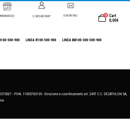
0
Cart
CONTATTACI
AREANEGOZI
IL MIO ACCOUNT
0,00
€
B100-500-900
LINEA R100-500-900
LINEA BB100-300-500-900
MB-1370021 - P.IVA. 11005760159 - Direzione e coordinamento art. 2497 C.C. DECATHLON SA,
ive.