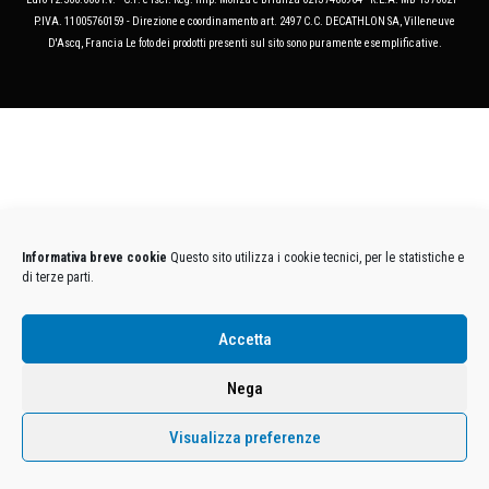
P.IVA. 11005760159 - Direzione e coordinamento art. 2497 C.C. DECATHLON SA, Villeneuve
D'Ascq, Francia Le foto dei prodotti presenti sul sito sono puramente esemplificative.
Informativa breve cookie
Questo sito utilizza i cookie tecnici, per le statistiche e
di terze parti.
Accetta
Nega
Visualizza preferenze