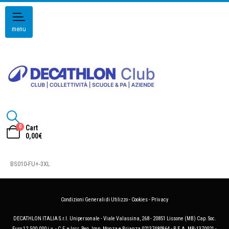
menu
0
Cart
0,00
€
BS010-FU+-3XL
Condizioni Generali di Utilizzo
-
Cookies
-
Privacy
DECATHLON ITALIA S.r.l. Unipersonale - Viale Valassina, 268 - 20851 Lissone (MB) Cap. Soc.
Euro 12.500.000 i.v. - C.F. e Iscr. Reg. Imp. Monza e Brianza 02137480964 - R.E.A. MB-1370021 -