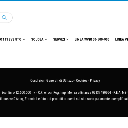
OTTI EVENTO
SCUOLA
SERVIZI
LINEA WVB100-500-900
LINEA V
Condizioni Generali di Utilizzo
-
Cookies
-
Privacy
 Soc. Euro 12.500.000 i.v. - C.F. e Iscr. Reg. Imp. Monza e Brianza 02137480964 - R.E.A. 
illeneuve D'Ascq, Francia Le foto dei prodotti presenti sul sito sono puramente esemplificat