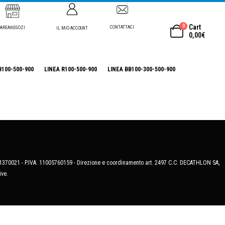
0
Cart
CONTATTACI
AREANEGOZI
IL MIO ACCOUNT
0,00
€
B100-500-900
LINEA R100-500-900
LINEA BB100-300-500-900
MB-1370021 - P.IVA. 11005760159 - Direzione e coordinamento art. 2497 C.C. DECATHLON SA,
ive.