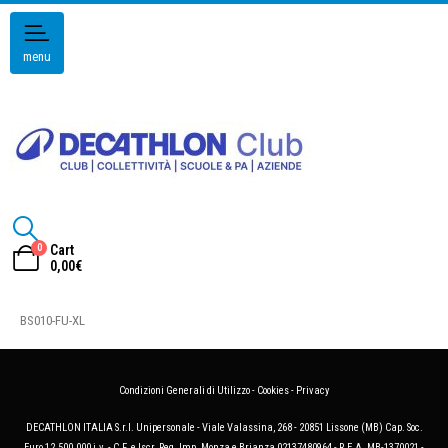
menu
0
Cart
0,00
€
BS010-FU-XL
Condizioni Generali di Utilizzo
-
Cookies
-
Privacy
DECATHLON ITALIA S.r.l. Unipersonale - Viale Valassina, 268 - 20851 Lissone (MB) Cap. Soc.
Euro 12.500.000 i.v. - C.F. e Iscr. Reg. Imp. Monza e Brianza 02137480964 - R.E.A. MB-1370021 -