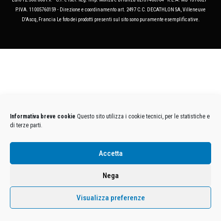
P.IVA. 11005760159 - Direzione e coordinamento art. 2497 C.C. DECATHLON SA, Villeneuve
D'Ascq, Francia Le foto dei prodotti presenti sul sito sono puramente esemplificative.
Informativa breve cookie
Questo sito utilizza i cookie tecnici, per le statistiche e
di terze parti.
Accetta
Nega
Visualizza preferenze