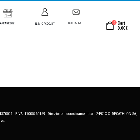
0
Cart
CONTATTACI
AREANEGOZI
IL MIO ACCOUNT
0,00
€
MB-1370021 - P.IVA. 11005760159 - Direzione e coordinamento art. 2497 C.C. DECATHLON SA,
ive.