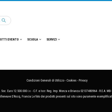
OTTI EVENTO
SCUOLA
SERVIZI
Condizioni Generali di Utilizzo
-
Cookies
-
Privacy
 Soc. Euro 12.500.000 i.v. - C.F. e Iscr. Reg. Imp. Monza e Brianza 02137480964 - R.E.A. 
illeneuve D'Ascq, Francia Le foto dei prodotti presenti sul sito sono puramente esemplificat