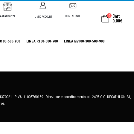
0
Cart
CONTATTACI
AREANEGOZI
IL MIO ACCOUNT
0,00
€
B100-500-900
LINEA R100-500-900
LINEA BB100-300-500-900
MB-1370021 - P.IVA. 11005760159 - Direzione e coordinamento art. 2497 C.C. DECATHLON SA,
ive.