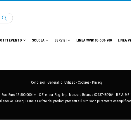
OTTI EVENTO
SCUOLA
SERVIZI
LINEA WVB100-500-900
LINEA V
Condizioni Generali di Utilizzo
-
Cookies
-
Privacy
 Soc. Euro 12.500.000 i.v. - C.F. e Iscr. Reg. Imp. Monza e Brianza 02137480964 - R.E.A. 
illeneuve D'Ascq, Francia Le foto dei prodotti presenti sul sito sono puramente esemplificat