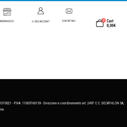
0
Cart
CONTATTACI
AREANEGOZI
IL MIO ACCOUNT
0,00
€
MB-1370021 - P.IVA. 11005760159 - Direzione e coordinamento art. 2497 C.C. DECATHLON SA,
ive.