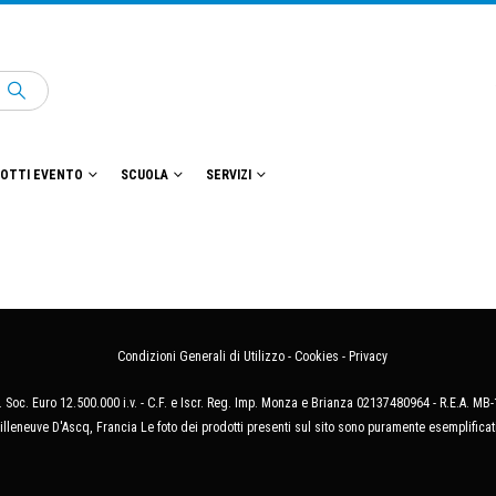
OTTI EVENTO
SCUOLA
SERVIZI
Condizioni Generali di Utilizzo
-
Cookies
-
Privacy
 Soc. Euro 12.500.000 i.v. - C.F. e Iscr. Reg. Imp. Monza e Brianza 02137480964 - R.E.A. 
illeneuve D'Ascq, Francia Le foto dei prodotti presenti sul sito sono puramente esemplificat