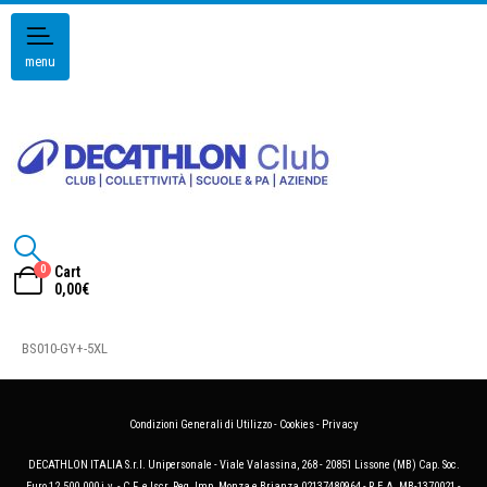
menu
0
Cart
0,00
€
BS010-GY+-5XL
Condizioni Generali di Utilizzo
-
Cookies
-
Privacy
DECATHLON ITALIA S.r.l. Unipersonale - Viale Valassina, 268 - 20851 Lissone (MB) Cap. Soc.
Euro 12.500.000 i.v. - C.F. e Iscr. Reg. Imp. Monza e Brianza 02137480964 - R.E.A. MB-1370021 -