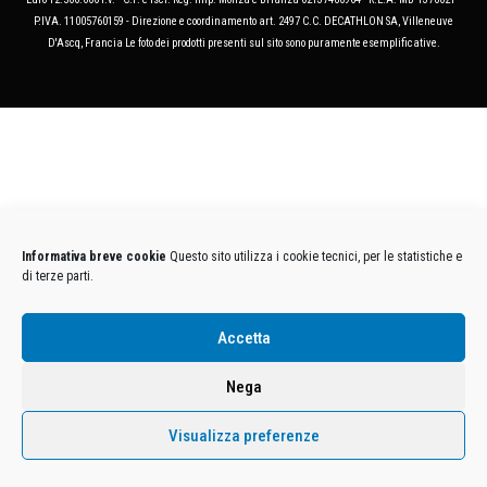
P.IVA. 11005760159 - Direzione e coordinamento art. 2497 C.C. DECATHLON SA, Villeneuve
D'Ascq, Francia Le foto dei prodotti presenti sul sito sono puramente esemplificative.
Informativa breve cookie
Questo sito utilizza i cookie tecnici, per le statistiche e
di terze parti.
Accetta
Nega
Visualizza preferenze