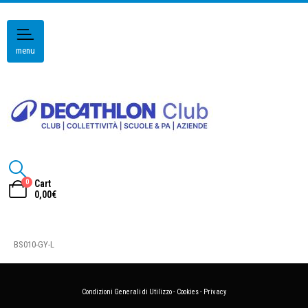
menu
0
Cart
0,00
€
BS010-GY-L
Condizioni Generali di Utilizzo
-
Cookies
-
Privacy