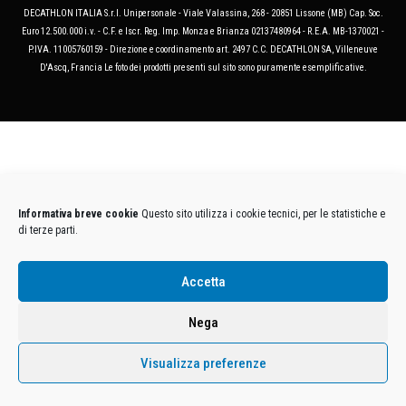
DECATHLON ITALIA S.r.l. Unipersonale - Viale Valassina, 268 - 20851 Lissone (MB) Cap. Soc.
Euro 12.500.000 i.v. - C.F. e Iscr. Reg. Imp. Monza e Brianza 02137480964 - R.E.A. MB-1370021 -
P.IVA. 11005760159 - Direzione e coordinamento art. 2497 C.C. DECATHLON SA, Villeneuve
D'Ascq, Francia Le foto dei prodotti presenti sul sito sono puramente esemplificative.
Informativa breve cookie
Questo sito utilizza i cookie tecnici, per le statistiche e
di terze parti.
Accetta
Nega
Visualizza preferenze