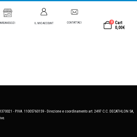
0
Cart
CONTATTACI
AREANEGOZI
IL MIO ACCOUNT
0,00
€
MB-1370021 - P.IVA. 11005760159 - Direzione e coordinamento art. 2497 C.C. DECATHLON SA,
ive.