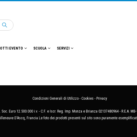
OTTI EVENTO
SCUOLA
SERVIZI
Condizioni Generali di Utilizzo
-
Cookies
-
Privacy
 Soc. Euro 12.500.000 i.v. - C.F. e Iscr. Reg. Imp. Monza e Brianza 02137480964 - R.E.A. 
illeneuve D'Ascq, Francia Le foto dei prodotti presenti sul sito sono puramente esemplificat