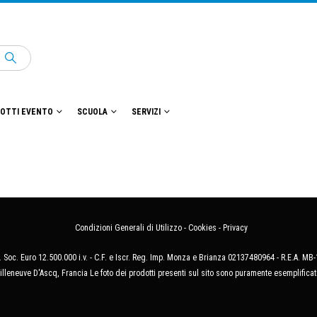
OTTI EVENTO
SCUOLA
SERVIZI
Condizioni Generali di Utilizzo
-
Cookies
-
Privacy
 Soc. Euro 12.500.000 i.v. - C.F. e Iscr. Reg. Imp. Monza e Brianza 02137480964 - R.E.A. 
illeneuve D'Ascq, Francia Le foto dei prodotti presenti sul sito sono puramente esemplificat