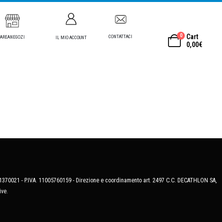
0
Cart
CONTATTACI
AREANEGOZI
IL MIO ACCOUNT
0,00
€
MB-1370021 - P.IVA. 11005760159 - Direzione e coordinamento art. 2497 C.C. DECATHLON SA,
ive.