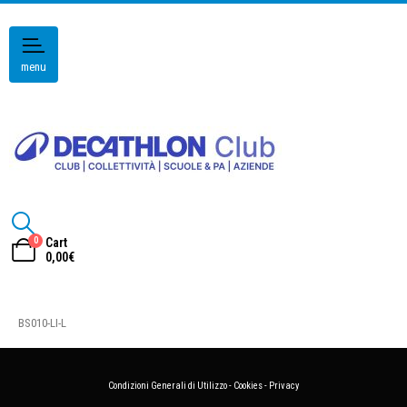
menu
0
Cart
0,00
€
BS010-LI-L
Condizioni Generali di Utilizzo
-
Cookies
-
Privacy