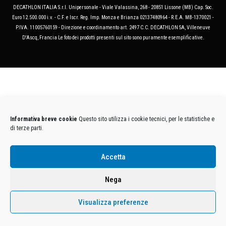
DECATHLON ITALIA S.r.l. Unipersonale - Viale Valassina, 268 - 20851 Lissone (MB) Cap. Soc.
Euro 12.500.000 i.v. - C.F. e Iscr. Reg. Imp. Monza e Brianza 02137480964 - R.E.A. MB-1370021 -
P.IVA. 11005760159 - Direzione e coordinamento art. 2497 C.C. DECATHLON SA, Villeneuve
D'Ascq, Francia Le foto dei prodotti presenti sul sito sono puramente esemplificative.
Informativa breve cookie
Questo sito utilizza i cookie tecnici, per le statistiche e
di terze parti.
Accetta
Nega
Visualizza preferenze