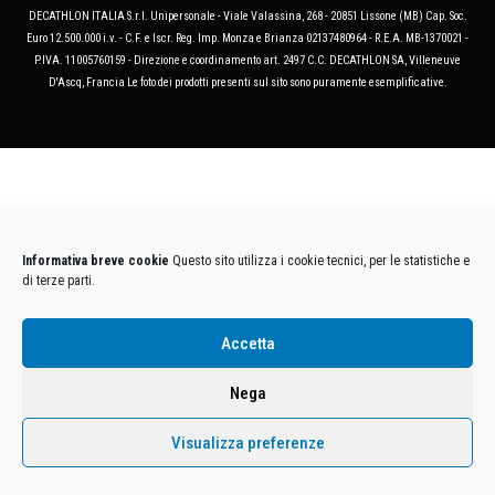
DECATHLON ITALIA S.r.l. Unipersonale - Viale Valassina, 268 - 20851 Lissone (MB) Cap. Soc.
Euro 12.500.000 i.v. - C.F. e Iscr. Reg. Imp. Monza e Brianza 02137480964 - R.E.A. MB-1370021 -
P.IVA. 11005760159 - Direzione e coordinamento art. 2497 C.C. DECATHLON SA, Villeneuve
D'Ascq, Francia Le foto dei prodotti presenti sul sito sono puramente esemplificative.
Informativa breve cookie
Questo sito utilizza i cookie tecnici, per le statistiche e
di terze parti.
Accetta
Nega
Visualizza preferenze