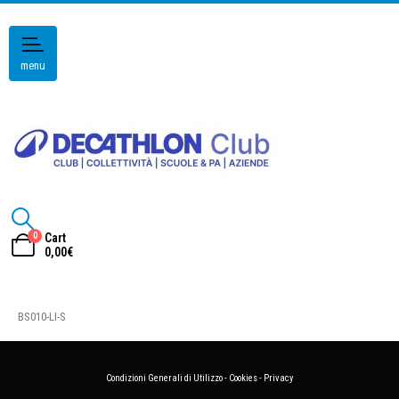
menu
0
Cart
0,00
€
BS010-LI-S
Condizioni Generali di Utilizzo
-
Cookies
-
Privacy