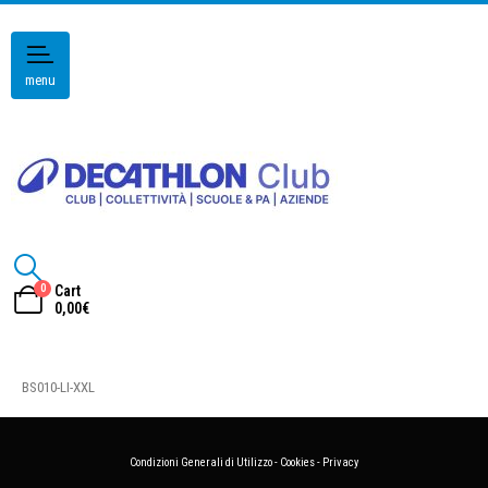
menu
0
Cart
0,00
€
BS010-LI-XXL
Condizioni Generali di Utilizzo
-
Cookies
-
Privacy