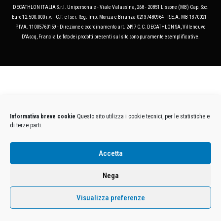
DECATHLON ITALIA S.r.l. Unipersonale - Viale Valassina, 268 - 20851 Lissone (MB) Cap. Soc.
Euro 12.500.000 i.v. - C.F. e Iscr. Reg. Imp. Monza e Brianza 02137480964 - R.E.A. MB-1370021 -
P.IVA. 11005760159 - Direzione e coordinamento art. 2497 C.C. DECATHLON SA, Villeneuve
D'Ascq, Francia Le foto dei prodotti presenti sul sito sono puramente esemplificative.
Informativa breve cookie
Questo sito utilizza i cookie tecnici, per le statistiche e
di terze parti.
Accetta
Nega
Visualizza preferenze