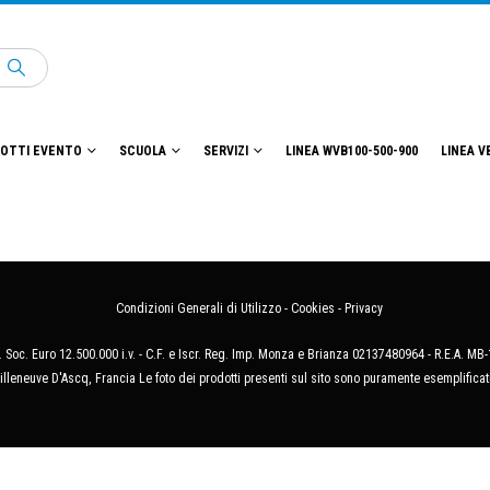
OTTI EVENTO
SCUOLA
SERVIZI
LINEA WVB100-500-900
LINEA V
Condizioni Generali di Utilizzo
-
Cookies
-
Privacy
 Soc. Euro 12.500.000 i.v. - C.F. e Iscr. Reg. Imp. Monza e Brianza 02137480964 - R.E.A. 
illeneuve D'Ascq, Francia Le foto dei prodotti presenti sul sito sono puramente esemplificat