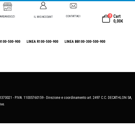
0
Cart
CONTATTACI
AREANEGOZI
IL MIO ACCOUNT
0,00
€
B100-500-900
LINEA R100-500-900
LINEA BB100-300-500-900
MB-1370021 - P.IVA. 11005760159 - Direzione e coordinamento art. 2497 C.C. DECATHLON SA,
ive.