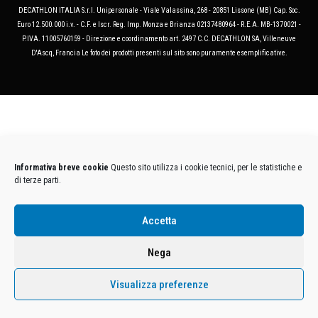
DECATHLON ITALIA S.r.l. Unipersonale - Viale Valassina, 268 - 20851 Lissone (MB) Cap. Soc.
Euro 12.500.000 i.v. - C.F. e Iscr. Reg. Imp. Monza e Brianza 02137480964 - R.E.A. MB-1370021 -
P.IVA. 11005760159 - Direzione e coordinamento art. 2497 C.C. DECATHLON SA, Villeneuve
D'Ascq, Francia Le foto dei prodotti presenti sul sito sono puramente esemplificative.
Informativa breve cookie
Questo sito utilizza i cookie tecnici, per le statistiche e
di terze parti.
Accetta
Nega
Visualizza preferenze