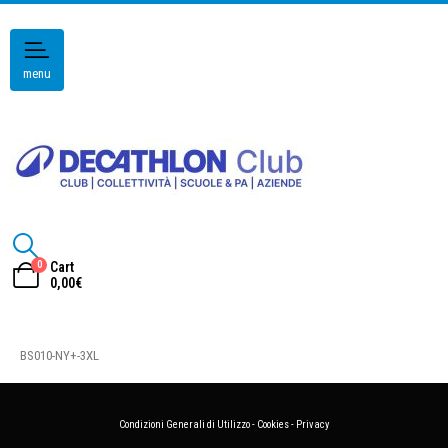
menu
0
Cart
0,00
€
BS010-NY+-3XL
Condizioni Generali di Utilizzo
-
Cookies
-
Privacy