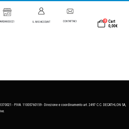
0
Cart
CONTATTACI
AREANEGOZI
IL MIO ACCOUNT
0,00
€
MB-1370021 - P.IVA. 11005760159 - Direzione e coordinamento art. 2497 C.C. DECATHLON SA,
ive.