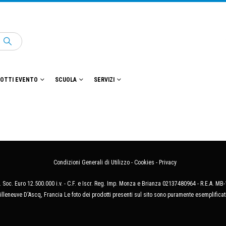
OTTI EVENTO
SCUOLA
SERVIZI
Condizioni Generali di Utilizzo
-
Cookies
-
Privacy
 Soc. Euro 12.500.000 i.v. - C.F. e Iscr. Reg. Imp. Monza e Brianza 02137480964 - R.E.A. 
illeneuve D'Ascq, Francia Le foto dei prodotti presenti sul sito sono puramente esemplificat