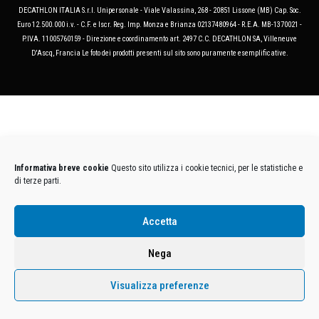
DECATHLON ITALIA S.r.l. Unipersonale - Viale Valassina, 268 - 20851 Lissone (MB) Cap. Soc.
Euro 12.500.000 i.v. - C.F. e Iscr. Reg. Imp. Monza e Brianza 02137480964 - R.E.A. MB-1370021 -
P.IVA. 11005760159 - Direzione e coordinamento art. 2497 C.C. DECATHLON SA, Villeneuve
D'Ascq, Francia Le foto dei prodotti presenti sul sito sono puramente esemplificative.
Informativa breve cookie
Questo sito utilizza i cookie tecnici, per le statistiche e
di terze parti.
Accetta
Nega
Visualizza preferenze