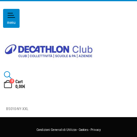
menu
0
Cart
0,00
€
BS010-NY-XXL
Condizioni Generali di Utilizzo
-
Cookies
-
Privacy