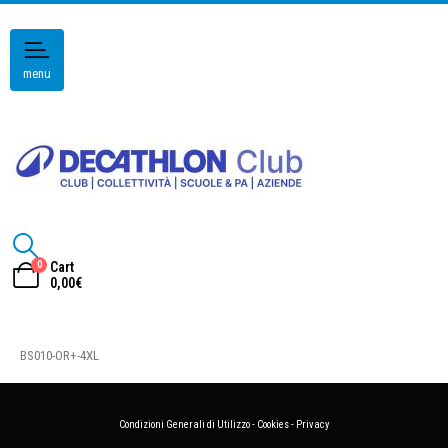
menu
0
Cart
0,00
€
BS010-OR+-4XL
Condizioni Generali di Utilizzo
-
Cookies
-
Privacy