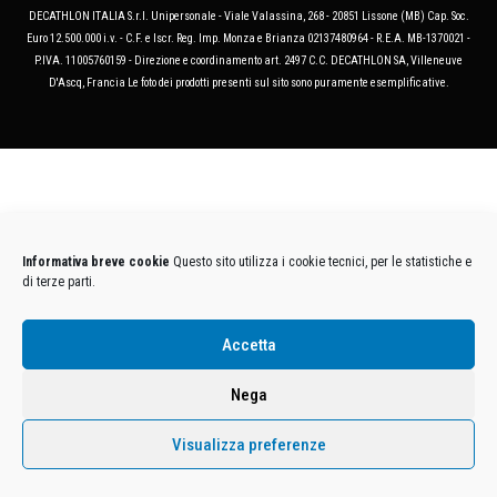
DECATHLON ITALIA S.r.l. Unipersonale - Viale Valassina, 268 - 20851 Lissone (MB) Cap. Soc.
Euro 12.500.000 i.v. - C.F. e Iscr. Reg. Imp. Monza e Brianza 02137480964 - R.E.A. MB-1370021 -
P.IVA. 11005760159 - Direzione e coordinamento art. 2497 C.C. DECATHLON SA, Villeneuve
D'Ascq, Francia Le foto dei prodotti presenti sul sito sono puramente esemplificative.
Informativa breve cookie
Questo sito utilizza i cookie tecnici, per le statistiche e
di terze parti.
Accetta
Nega
Visualizza preferenze