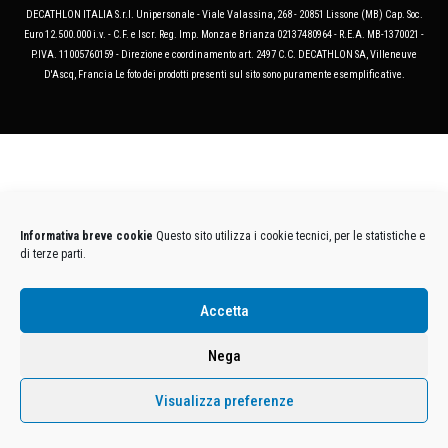
DECATHLON ITALIA S.r.l. Unipersonale - Viale Valassina, 268 - 20851 Lissone (MB) Cap. Soc.
Euro 12.500.000 i.v. - C.F. e Iscr. Reg. Imp. Monza e Brianza 02137480964 - R.E.A. MB-1370021 -
P.IVA. 11005760159 - Direzione e coordinamento art. 2497 C.C. DECATHLON SA, Villeneuve
D'Ascq, Francia Le foto dei prodotti presenti sul sito sono puramente esemplificative.
Informativa breve cookie
Questo sito utilizza i cookie tecnici, per le statistiche e
di terze parti.
Accetta
Nega
Visualizza preferenze