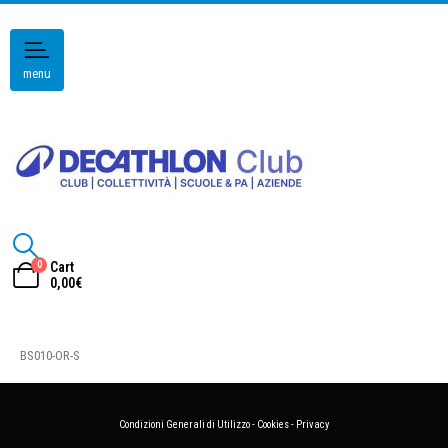
menu
0
Cart
0,00
€
BS010-OR-S
Condizioni Generali di Utilizzo
-
Cookies
-
Privacy