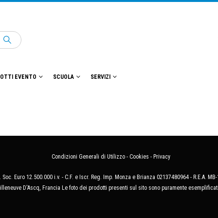
OTTI EVENTO
SCUOLA
SERVIZI
Condizioni Generali di Utilizzo
-
Cookies
-
Privacy
 Soc. Euro 12.500.000 i.v. - C.F. e Iscr. Reg. Imp. Monza e Brianza 02137480964 - R.E.A. 
illeneuve D'Ascq, Francia Le foto dei prodotti presenti sul sito sono puramente esemplificat