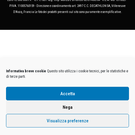
P.IVA. 11005760159 - Direzione e coordinamento art. 2497 C.C. DECATHLON SA, Villeneuve
D'Ascq, Francia Le foto dei prodotti presenti sul sito sono puramente esemplificative.
Informativa breve cookie
Questo sito utilizza i cookie tecnici, per le statistiche e
di terze parti.
Accetta
Nega
Visualizza preferenze