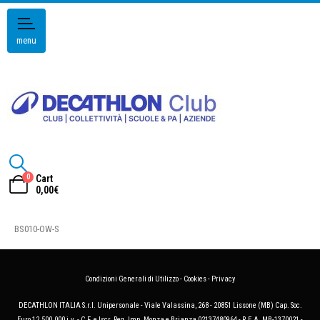
menu
0
Cart
0,00
€
BS010-OW-S
Condizioni Generali di Utilizzo
-
Cookies
-
Privacy
DECATHLON ITALIA S.r.l. Unipersonale - Viale Valassina, 268 - 20851 Lissone (MB) Cap. Soc.
Euro 12.500.000 i.v. - C.F. e Iscr. Reg. Imp. Monza e Brianza 02137480964 - R.E.A. MB-1370021 -