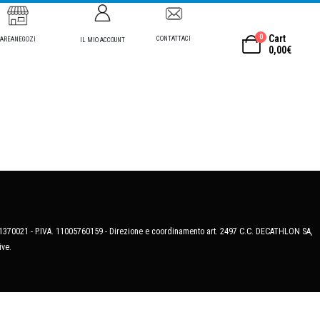
0
Cart
CONTATTACI
AREANEGOZI
IL MIO ACCOUNT
0,00
€
MB-1370021 - P.IVA. 11005760159 - Direzione e coordinamento art. 2497 C.C. DECATHLON SA,
ive.