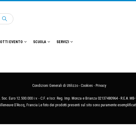
OTTI EVENTO
SCUOLA
SERVIZI
Condizioni Generali di Utilizzo
-
Cookies
-
Privacy
 Soc. Euro 12.500.000 i.v. - C.F. e Iscr. Reg. Imp. Monza e Brianza 02137480964 - R.E.A. 
illeneuve D'Ascq, Francia Le foto dei prodotti presenti sul sito sono puramente esemplificat