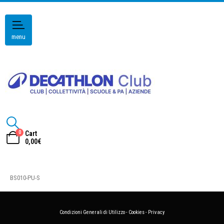
menu
0
Cart
0,00
€
BS010-PU-S
Condizioni Generali di Utilizzo
-
Cookies
-
Privacy