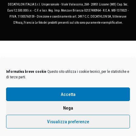
DECATHLON ITALIA S.r.l. Unipersonale - Viale Valassina, 268 - 20851 Lissone (MB) Cap. Soc.
Euro 12.500.000 i.v. - C.F. e Iscr. Reg. Imp. Monza e Brianza 02137480964 - R.E.A. MB-1370021 -
P.IVA. 11005760159 - Direzione e coordinamento art. 2497 C.C. DECATHLON SA, Villeneuve
D'Ascq, Francia Le foto dei prodotti presenti sul sito sono puramente esemplificative.
Informativa breve cookie
Questo sito utilizza i cookie tecnici, per le statistiche e
di terze parti.
Accetta
Nega
Visualizza preferenze