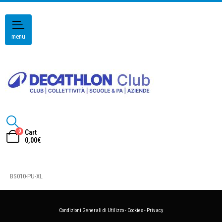
menu
0
Cart
0,00
€
BS010-PU-XL
Condizioni Generali di Utilizzo
-
Cookies
-
Privacy