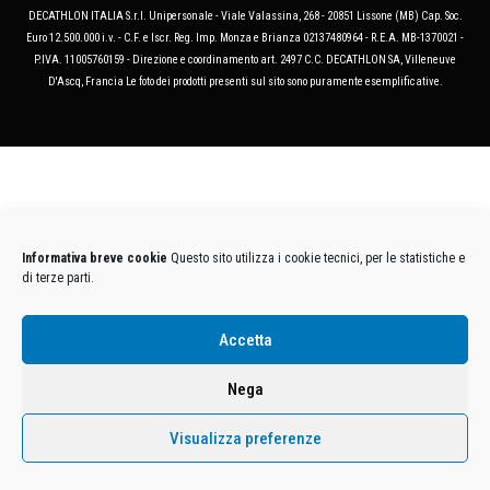
DECATHLON ITALIA S.r.l. Unipersonale - Viale Valassina, 268 - 20851 Lissone (MB) Cap. Soc.
Euro 12.500.000 i.v. - C.F. e Iscr. Reg. Imp. Monza e Brianza 02137480964 - R.E.A. MB-1370021 -
P.IVA. 11005760159 - Direzione e coordinamento art. 2497 C.C. DECATHLON SA, Villeneuve
D'Ascq, Francia Le foto dei prodotti presenti sul sito sono puramente esemplificative.
Informativa breve cookie
Questo sito utilizza i cookie tecnici, per le statistiche e
di terze parti.
Accetta
Nega
Visualizza preferenze