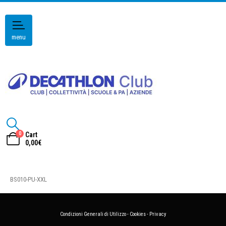
menu
0
Cart
0,00
€
BS010-PU-XXL
Condizioni Generali di Utilizzo
-
Cookies
-
Privacy