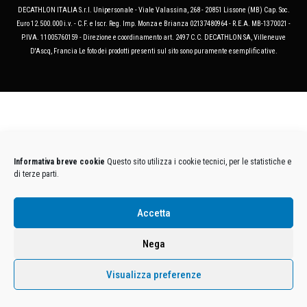
DECATHLON ITALIA S.r.l. Unipersonale - Viale Valassina, 268 - 20851 Lissone (MB) Cap. Soc.
Euro 12.500.000 i.v. - C.F. e Iscr. Reg. Imp. Monza e Brianza 02137480964 - R.E.A. MB-1370021 -
P.IVA. 11005760159 - Direzione e coordinamento art. 2497 C.C. DECATHLON SA, Villeneuve
D'Ascq, Francia Le foto dei prodotti presenti sul sito sono puramente esemplificative.
Informativa breve cookie
Questo sito utilizza i cookie tecnici, per le statistiche e
di terze parti.
Accetta
Nega
Visualizza preferenze