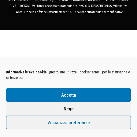
P.IVA. 11005760159 - Direzione e coordinamento art. 2497 C.C. DECATHLON SA, Villeneuve
D'Ascq, Francia Le foto dei prodotti presenti sul sito sono puramente esemplificative.
Informativa breve cookie
Questo sito utilizza i cookie tecnici, per le statistiche e
di terze parti.
Accetta
Nega
Visualizza preferenze