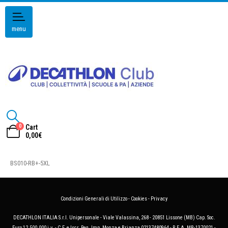
menu
0
Cart
0,00
€
BS010-RB+-5XL
Condizioni Generali di Utilizzo
-
Cookies
-
Privacy
DECATHLON ITALIA S.r.l. Unipersonale - Viale Valassina, 268 - 20851 Lissone (MB) Cap. Soc.
Euro 12.500.000 i.v. - C.F. e Iscr. Reg. Imp. Monza e Brianza 02137480964 - R.E.A. MB-1370021 -