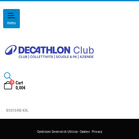
menu
0
Cart
0,00
€
BS010-RB-XXL
Condizioni Generali di Utilizzo
-
Cookies
-
Privacy