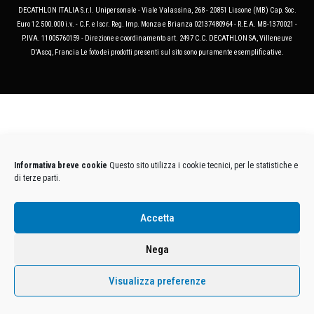
DECATHLON ITALIA S.r.l. Unipersonale - Viale Valassina, 268 - 20851 Lissone (MB) Cap. Soc.
Euro 12.500.000 i.v. - C.F. e Iscr. Reg. Imp. Monza e Brianza 02137480964 - R.E.A. MB-1370021 -
P.IVA. 11005760159 - Direzione e coordinamento art. 2497 C.C. DECATHLON SA, Villeneuve
D'Ascq, Francia Le foto dei prodotti presenti sul sito sono puramente esemplificative.
Informativa breve cookie
Questo sito utilizza i cookie tecnici, per le statistiche e
di terze parti.
Accetta
Nega
Visualizza preferenze