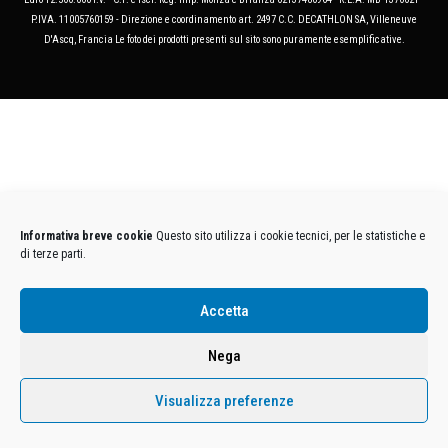
P.IVA. 11005760159 - Direzione e coordinamento art. 2497 C.C. DECATHLON SA, Villeneuve
D'Ascq, Francia Le foto dei prodotti presenti sul sito sono puramente esemplificative.
Informativa breve cookie
Questo sito utilizza i cookie tecnici, per le statistiche e
di terze parti.
Accetta
Nega
Visualizza preferenze