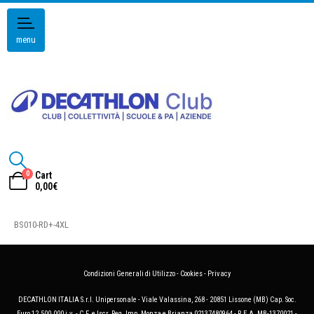
menu
0
Cart
0,00
€
BS010-RD+-4XL
Condizioni Generali di Utilizzo
-
Cookies
-
Privacy
DECATHLON ITALIA S.r.l. Unipersonale - Viale Valassina, 268 - 20851 Lissone (MB) Cap. Soc.
Euro 12.500.000 i.v. - C.F. e Iscr. Reg. Imp. Monza e Brianza 02137480964 - R.E.A. MB-1370021 -