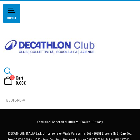
menu
0
Cart
0,00
€
BS010-RD-M
Condizioni Generali di Utilizzo
-
Cookies
-
Privacy
DECATHLON ITALIA S.r.l. Unipersonale - Viale Valassina, 268 - 20851 Lissone (MB) Cap. Soc.
Euro 12.500.000 i.v. - C.F. e Iscr. Reg. Imp. Monza e Brianza 02137480964 - R.E.A. MB-1370021 -