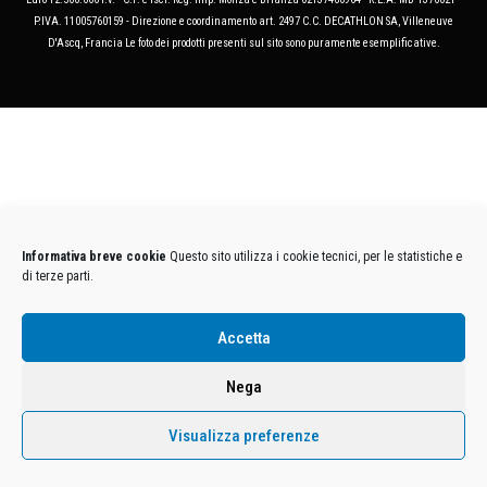
P.IVA. 11005760159 - Direzione e coordinamento art. 2497 C.C. DECATHLON SA, Villeneuve
D'Ascq, Francia Le foto dei prodotti presenti sul sito sono puramente esemplificative.
Informativa breve cookie
Questo sito utilizza i cookie tecnici, per le statistiche e
di terze parti.
Accetta
Nega
Visualizza preferenze