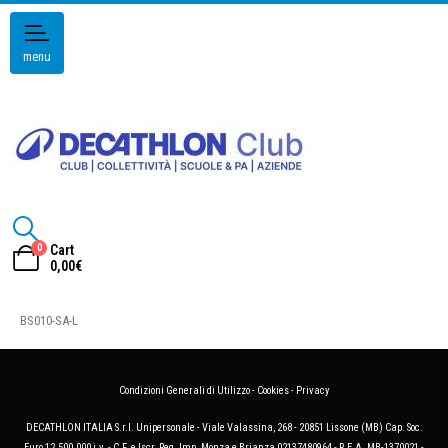
menu
0
Cart
0,00
€
BS010-SA-L
Condizioni Generali di Utilizzo
-
Cookies
-
Privacy
DECATHLON ITALIA S.r.l. Unipersonale - Viale Valassina, 268 - 20851 Lissone (MB) Cap. Soc.
Euro 12.500.000 i.v. - C.F. e Iscr. Reg. Imp. Monza e Brianza 02137480964 - R.E.A. MB-1370021 -