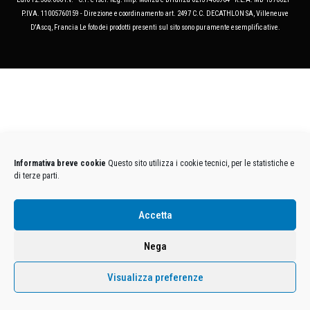
P.IVA. 11005760159 - Direzione e coordinamento art. 2497 C.C. DECATHLON SA, Villeneuve
D'Ascq, Francia Le foto dei prodotti presenti sul sito sono puramente esemplificative.
Informativa breve cookie
Questo sito utilizza i cookie tecnici, per le statistiche e
di terze parti.
Accetta
Nega
Visualizza preferenze