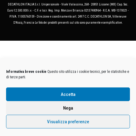
DECATHLON ITALIA S.r.l. Unipersonale - Viale Valassina, 268 - 20851 Lissone (MB) Cap. Soc.
Euro 12.500.000 i.v. - C.F. e Iscr. Reg. Imp. Monza e Brianza 02137480964 - R.E.A. MB-1370021 -
P.IVA. 11005760159 - Direzione e coordinamento art. 2497 C.C. DECATHLON SA, Villeneuve
D'Ascq, Francia Le foto dei prodotti presenti sul sito sono puramente esemplificative.
Informativa breve cookie
Questo sito utilizza i cookie tecnici, per le statistiche e
di terze parti.
Accetta
Nega
Visualizza preferenze