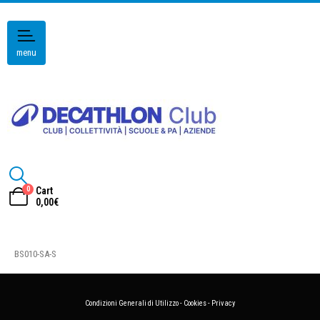
menu
0
Cart
0,00
€
BS010-SA-S
Condizioni Generali di Utilizzo
-
Cookies
-
Privacy