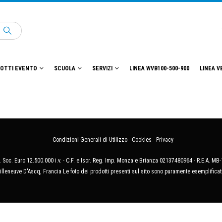
OTTI EVENTO
SCUOLA
SERVIZI
LINEA WVB100-500-900
LINEA V
Condizioni Generali di Utilizzo
-
Cookies
-
Privacy
 Soc. Euro 12.500.000 i.v. - C.F. e Iscr. Reg. Imp. Monza e Brianza 02137480964 - R.E.A. 
illeneuve D'Ascq, Francia Le foto dei prodotti presenti sul sito sono puramente esemplificat