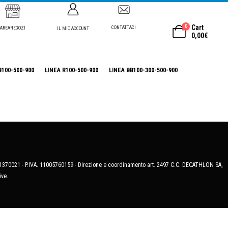
0
Cart
CONTATTACI
AREANEGOZI
IL MIO ACCOUNT
0,00
€
B100-500-900
LINEA R100-500-900
LINEA BB100-300-500-900
MB-1370021 - P.IVA. 11005760159 - Direzione e coordinamento art. 2497 C.C. DECATHLON SA,
ive.