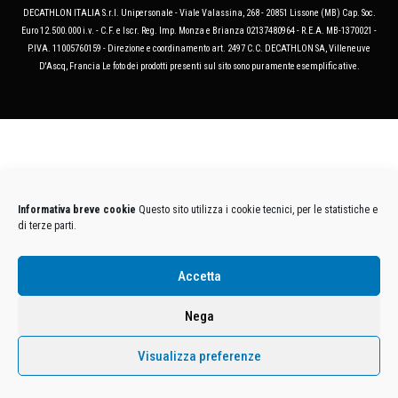
DECATHLON ITALIA S.r.l. Unipersonale - Viale Valassina, 268 - 20851 Lissone (MB) Cap. Soc.
Euro 12.500.000 i.v. - C.F. e Iscr. Reg. Imp. Monza e Brianza 02137480964 - R.E.A. MB-1370021 -
P.IVA. 11005760159 - Direzione e coordinamento art. 2497 C.C. DECATHLON SA, Villeneuve
D'Ascq, Francia Le foto dei prodotti presenti sul sito sono puramente esemplificative.
Informativa breve cookie
Questo sito utilizza i cookie tecnici, per le statistiche e
di terze parti.
Accetta
Nega
Visualizza preferenze