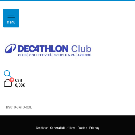
menu
0
Cart
0,00
€
BS010-SAFO-XXL
Condizioni Generali di Utilizzo
-
Cookies
-
Privacy