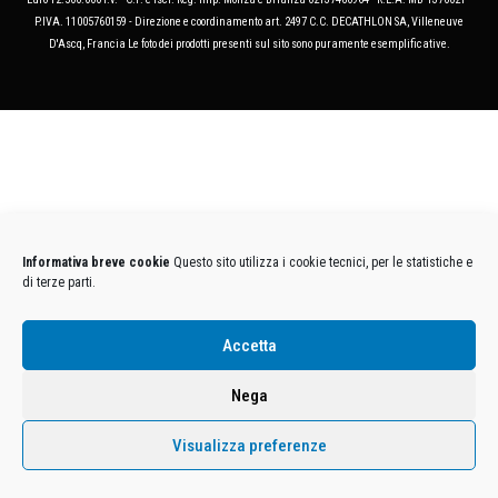
P.IVA. 11005760159 - Direzione e coordinamento art. 2497 C.C. DECATHLON SA, Villeneuve
D'Ascq, Francia Le foto dei prodotti presenti sul sito sono puramente esemplificative.
Informativa breve cookie
Questo sito utilizza i cookie tecnici, per le statistiche e
di terze parti.
Accetta
Nega
Visualizza preferenze