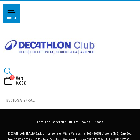
menu
0
Cart
0,00
€
BS010-SAFY+-5XL
Condizioni Generali di Utilizzo
-
Cookies
-
Privacy
DECATHLON ITALIA S.r.l. Unipersonale - Viale Valassina, 268 - 20851 Lissone (MB) Cap. Soc.
Euro 12.500.000 i.v. - C.F. e Iscr. Reg. Imp. Monza e Brianza 02137480964 - R.E.A. MB-1370021 -