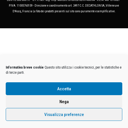
P.IVA. 11005760159 - Direzione e coordinamento art. 2497 C.C. DECATHLON SA, Villeneuve
D'Ascq, Francia Le foto dei prodotti presenti sul sito sono puramente esemplificative.
Informativa breve cookie
Questo sito utilizza i cookie tecnici, per le statistiche e
di terze parti.
Accetta
Nega
Visualizza preferenze