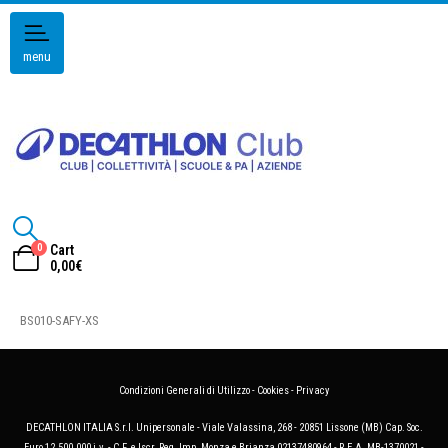
menu
0
Cart
0,00
€
BS010-SAFY-XS
Condizioni Generali di Utilizzo
-
Cookies
-
Privacy
DECATHLON ITALIA S.r.l. Unipersonale - Viale Valassina, 268 - 20851 Lissone (MB) Cap. Soc.
Euro 12.500.000 i.v. - C.F. e Iscr. Reg. Imp. Monza e Brianza 02137480964 - R.E.A. MB-1370021 -