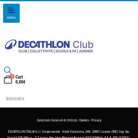
menu
0
Cart
0,00
€
BS010-SK-S
Condizioni Generali di Utilizzo
-
Cookies
-
Privacy
DECATHLON ITALIA S.r.l. Unipersonale - Viale Valassina, 268 - 20851 Lissone (MB) Cap. Soc.
Euro 12.500.000 i.v. - C.F. e Iscr. Reg. Imp. Monza e Brianza 02137480964 - R.E.A. MB-1370021 -