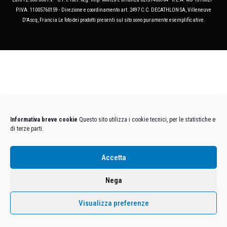
P.IVA. 11005760159 - Direzione e coordinamento art. 2497 C.C. DECATHLON SA, Villeneuve
D'Ascq, Francia Le foto dei prodotti presenti sul sito sono puramente esemplificative.
Informativa breve cookie
Questo sito utilizza i cookie tecnici, per le statistiche e
di terze parti.
Accetta
Nega
Visualizza preferenze