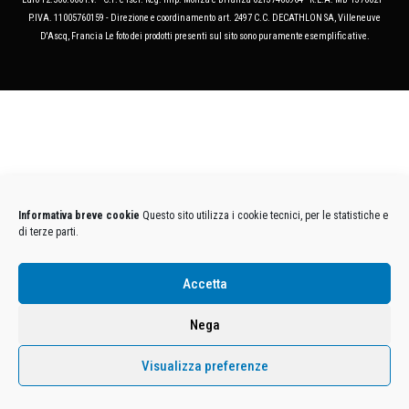
P.IVA. 11005760159 - Direzione e coordinamento art. 2497 C.C. DECATHLON SA, Villeneuve
D'Ascq, Francia Le foto dei prodotti presenti sul sito sono puramente esemplificative.
Informativa breve cookie
Questo sito utilizza i cookie tecnici, per le statistiche e
di terze parti.
Accetta
Nega
Visualizza preferenze