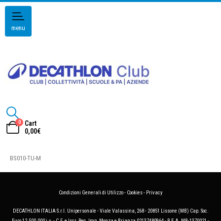
menu
0
Cart
0,00
€
BS010-TU-M
Condizioni Generali di Utilizzo
-
Cookies
-
Privacy
DECATHLON ITALIA S.r.l. Unipersonale - Viale Valassina, 268 - 20851 Lissone (MB) Cap. Soc.
Euro 12.500.000 i.v. - C.F. e Iscr. Reg. Imp. Monza e Brianza 02137480964 - R.E.A. MB-1370021 -