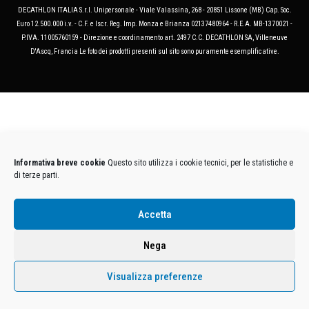
DECATHLON ITALIA S.r.l. Unipersonale - Viale Valassina, 268 - 20851 Lissone (MB) Cap. Soc.
Euro 12.500.000 i.v. - C.F. e Iscr. Reg. Imp. Monza e Brianza 02137480964 - R.E.A. MB-1370021 -
P.IVA. 11005760159 - Direzione e coordinamento art. 2497 C.C. DECATHLON SA, Villeneuve
D'Ascq, Francia Le foto dei prodotti presenti sul sito sono puramente esemplificative.
Informativa breve cookie
Questo sito utilizza i cookie tecnici, per le statistiche e
di terze parti.
Accetta
Nega
Visualizza preferenze