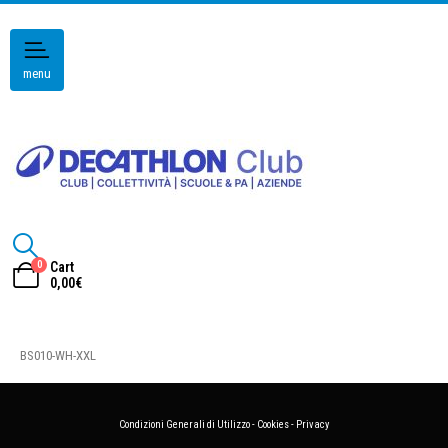
menu
0
Cart
0,00
€
BS010-WH-XXL
Condizioni Generali di Utilizzo
-
Cookies
-
Privacy