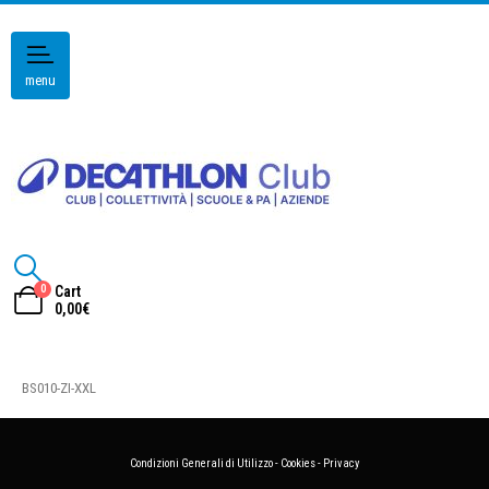
menu
0
Cart
0,00
€
BS010-ZI-XXL
Condizioni Generali di Utilizzo
-
Cookies
-
Privacy