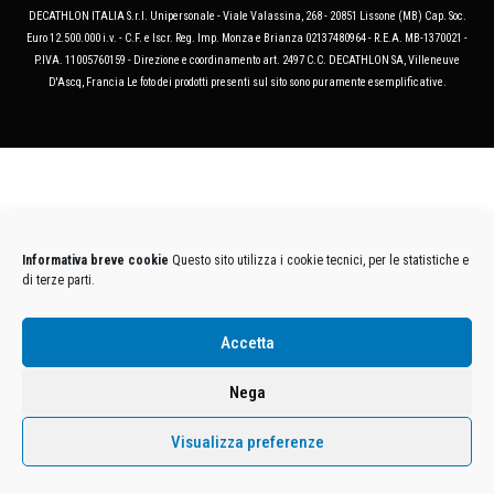
DECATHLON ITALIA S.r.l. Unipersonale - Viale Valassina, 268 - 20851 Lissone (MB) Cap. Soc.
Euro 12.500.000 i.v. - C.F. e Iscr. Reg. Imp. Monza e Brianza 02137480964 - R.E.A. MB-1370021 -
P.IVA. 11005760159 - Direzione e coordinamento art. 2497 C.C. DECATHLON SA, Villeneuve
D'Ascq, Francia Le foto dei prodotti presenti sul sito sono puramente esemplificative.
Informativa breve cookie
Questo sito utilizza i cookie tecnici, per le statistiche e
di terze parti.
Accetta
Nega
Visualizza preferenze