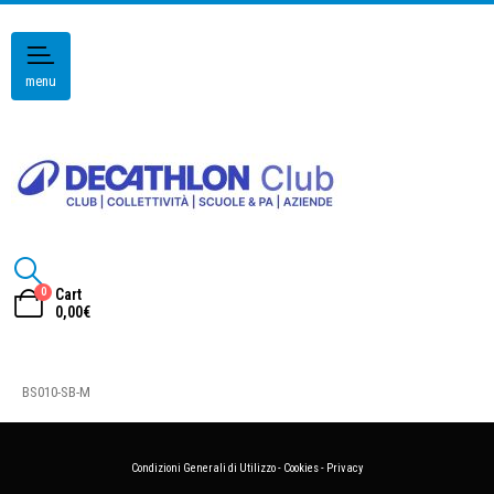
menu
0
Cart
0,00
€
BS010-SB-M
Condizioni Generali di Utilizzo
-
Cookies
-
Privacy