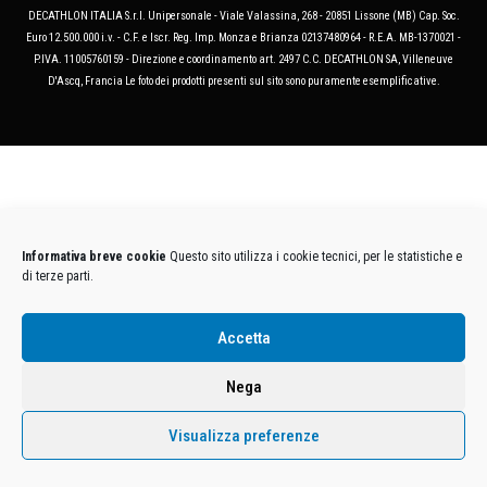
DECATHLON ITALIA S.r.l. Unipersonale - Viale Valassina, 268 - 20851 Lissone (MB) Cap. Soc.
Euro 12.500.000 i.v. - C.F. e Iscr. Reg. Imp. Monza e Brianza 02137480964 - R.E.A. MB-1370021 -
P.IVA. 11005760159 - Direzione e coordinamento art. 2497 C.C. DECATHLON SA, Villeneuve
D'Ascq, Francia Le foto dei prodotti presenti sul sito sono puramente esemplificative.
Informativa breve cookie
Questo sito utilizza i cookie tecnici, per le statistiche e
di terze parti.
Accetta
Nega
Visualizza preferenze