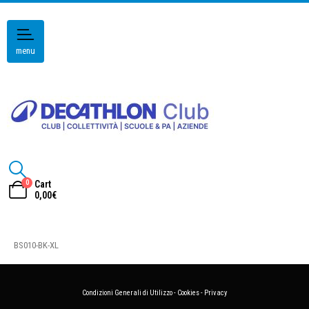
menu
0
Cart
0,00
€
BS010-BK-XL
Condizioni Generali di Utilizzo
-
Cookies
-
Privacy