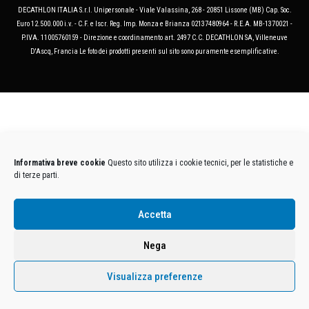
DECATHLON ITALIA S.r.l. Unipersonale - Viale Valassina, 268 - 20851 Lissone (MB) Cap. Soc.
Euro 12.500.000 i.v. - C.F. e Iscr. Reg. Imp. Monza e Brianza 02137480964 - R.E.A. MB-1370021 -
P.IVA. 11005760159 - Direzione e coordinamento art. 2497 C.C. DECATHLON SA, Villeneuve
D'Ascq, Francia Le foto dei prodotti presenti sul sito sono puramente esemplificative.
Informativa breve cookie
Questo sito utilizza i cookie tecnici, per le statistiche e
di terze parti.
Accetta
Nega
Visualizza preferenze