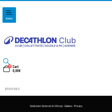
menu
0
Cart
0,00
€
BS010-SB-S
Condizioni Generali di Utilizzo
-
Cookies
-
Privacy