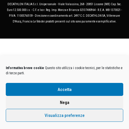
DECATHLON ITALIA S.r.l. Unipersonale - Viale Valassina, 268 - 20851 Lissone (MB) Cap. Soc.
Euro 12.500.000 i.v. - C.F. e Iscr. Reg. Imp. Monza e Brianza 02137480964 - R.E.A. MB-1370021 -
P.IVA. 11005760159 - Direzione e coordinamento art. 2497 C.C. DECATHLON SA, Villeneuve
D'Ascq, Francia Le foto dei prodotti presenti sul sito sono puramente esemplificative.
Informativa breve cookie
Questo sito utilizza i cookie tecnici, per le statistiche e
di terze parti.
Accetta
Nega
Visualizza preferenze