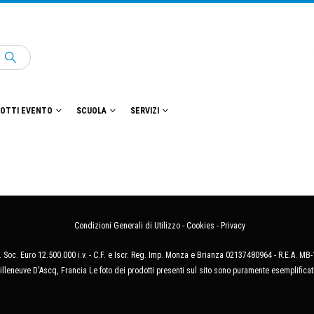
OTTI EVENTO
SCUOLA
SERVIZI
Condizioni Generali di Utilizzo
-
Cookies
-
Privacy
 Soc. Euro 12.500.000 i.v. - C.F. e Iscr. Reg. Imp. Monza e Brianza 02137480964 - R.E.A. 
illeneuve D'Ascq, Francia Le foto dei prodotti presenti sul sito sono puramente esemplificat