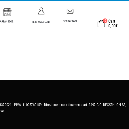
0
Cart
CONTATTACI
AREANEGOZI
IL MIO ACCOUNT
0,00
€
MB-1370021 - P.IVA. 11005760159 - Direzione e coordinamento art. 2497 C.C. DECATHLON SA,
ive.