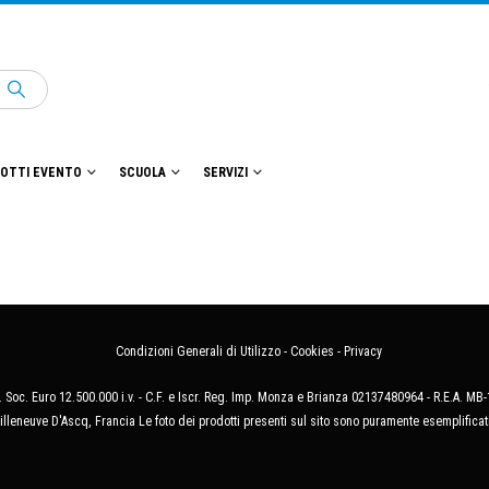
OTTI EVENTO
SCUOLA
SERVIZI
Condizioni Generali di Utilizzo
-
Cookies
-
Privacy
 Soc. Euro 12.500.000 i.v. - C.F. e Iscr. Reg. Imp. Monza e Brianza 02137480964 - R.E.A. 
illeneuve D'Ascq, Francia Le foto dei prodotti presenti sul sito sono puramente esemplificat