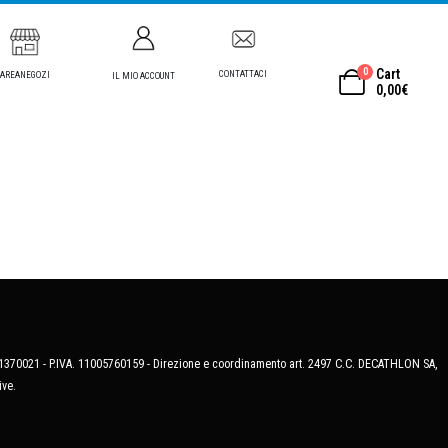
0
Cart
CONTATTACI
AREANEGOZI
IL MIO ACCOUNT
0,00
€
MB-1370021 - P.IVA. 11005760159 - Direzione e coordinamento art. 2497 C.C. DECATHLON SA,
ive.