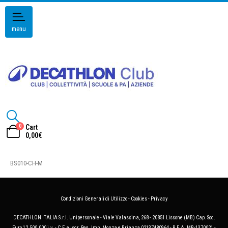
menu
0
Cart
0,00
€
BS010-CH-M
Condizioni Generali di Utilizzo
-
Cookies
-
Privacy
DECATHLON ITALIA S.r.l. Unipersonale - Viale Valassina, 268 - 20851 Lissone (MB) Cap. Soc.
Euro 12.500.000 i.v. - C.F. e Iscr. Reg. Imp. Monza e Brianza 02137480964 - R.E.A. MB-1370021 -