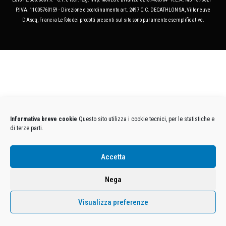
P.IVA. 11005760159 - Direzione e coordinamento art. 2497 C.C. DECATHLON SA, Villeneuve
D'Ascq, Francia Le foto dei prodotti presenti sul sito sono puramente esemplificative.
Informativa breve cookie
Questo sito utilizza i cookie tecnici, per le statistiche e
di terze parti.
Accetta
Nega
Visualizza preferenze