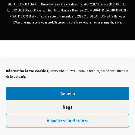
DECATHLON ITALIA S.r.l. Unipersonale - Viale Valassina, 268 - 20851 Lissone (MB) Cap. Soc.
Euro 12.500.000 i.v. - C.F. e Iscr. Reg. Imp. Monza e Brianza 02137480964 - R.E.A. MB-1370021 -
P.IVA. 11005760159 - Direzione e coordinamento art. 2497 C.C. DECATHLON SA, Villeneuve
D'Ascq, Francia Le foto dei prodotti presenti sul sito sono puramente esemplificative.
Informativa breve cookie
Questo sito utilizza i cookie tecnici, per le statistiche e
di terze parti.
Accetta
Nega
Visualizza preferenze