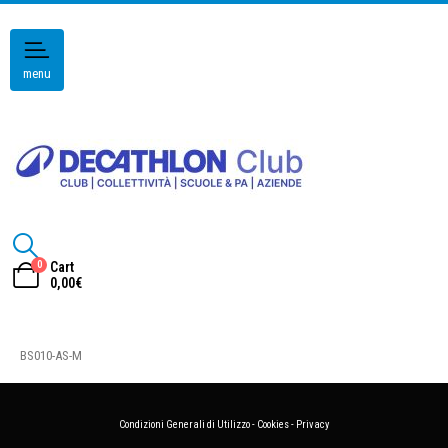
menu
0
Cart
0,00
€
BS010-AS-M
Condizioni Generali di Utilizzo
-
Cookies
-
Privacy