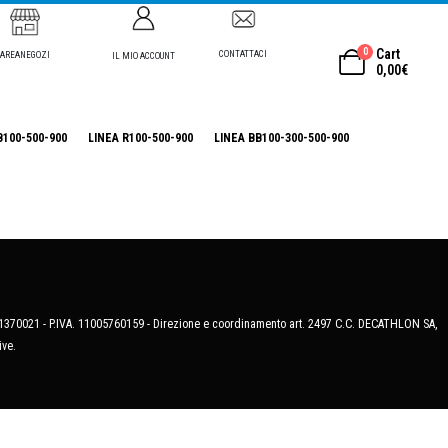
0
Cart
CONTATTACI
AREANEGOZI
IL MIO ACCOUNT
0,00
€
B100-500-900
LINEA R100-500-900
LINEA BB100-300-500-900
MB-1370021 - P.IVA. 11005760159 - Direzione e coordinamento art. 2497 C.C. DECATHLON SA,
ive.