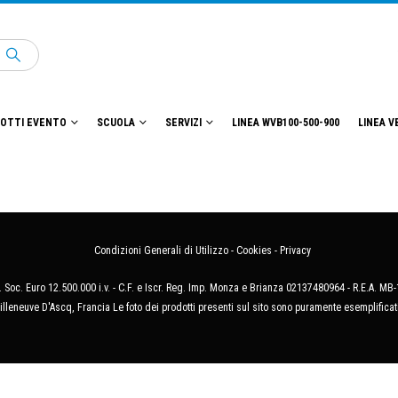
OTTI EVENTO
SCUOLA
SERVIZI
LINEA WVB100-500-900
LINEA V
Condizioni Generali di Utilizzo
-
Cookies
-
Privacy
 Soc. Euro 12.500.000 i.v. - C.F. e Iscr. Reg. Imp. Monza e Brianza 02137480964 - R.E.A. 
illeneuve D'Ascq, Francia Le foto dei prodotti presenti sul sito sono puramente esemplificat